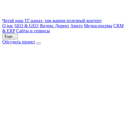
Читай наш ТГ-канал, там жарим полезный контент
О нас
SEO & GEO
Яндекс Директ
Авито
Медиа-посевы
CRM
& ERP
Сайты и сервисы
Еще...
Обсудить проект