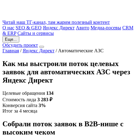
Читай наш ТГ-канал, там жарим полезный контент
О нас
SEO & GEO
Яндекс Директ
Авито
Медиа-посевы
CRM
& ERP
Сайты и сервисы
Еще...
Обсудить проект
Главная
/
Яндекс Директ
/
Автоматические АЗС
Как мы выстроили поток целевых
заявок для автоматических АЗС через
Яндекс Директ
Целевые обращения
134
Стоимость лида
3 283 ₽
Конверсия сайта
3%
Итог за 4 месяца
Собрали поток заявок в B2B-нише с
высоким чеком