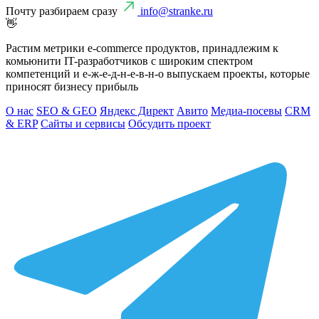
Почту разбираем сразу
info@stranke.ru
👋
Растим метрики e-commerce продуктов, принадлежим к
комьюнити IT-разработчиков с широким спектром
компетенций и е-ж-е-д-н-е-в-н-о выпускаем проекты, которые
приносят бизнесу прибыль
О нас
SEO & GEO
Яндекс Директ
Авито
Медиа-посевы
CRM
& ERP
Сайты и сервисы
Обсудить проект