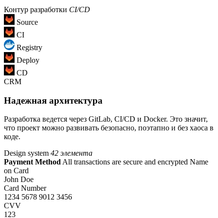
Контур разработки
CI/CD
Source
CI
Registry
Deploy
CD
CRM
Надежная архитектура
Разработка ведется через GitLab, CI/CD и Docker. Это значит,
что проект можно развивать безопасно, поэтапно и без хаоса в
коде.
Design system
42 элемента
Payment Method
All transactions are secure and encrypted
Name
on Card
John Doe
Card Number
1234 5678 9012 3456
CVV
123