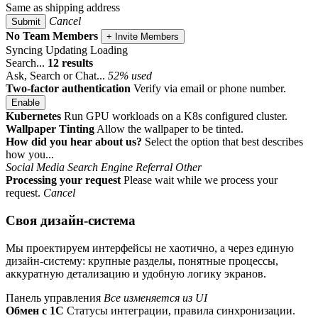
Same as shipping address
Cancel
Submit
No Team Members
+ Invite Members
Syncing
Updating
Loading
Search...
12 results
Ask, Search or Chat...
52% used
Two-factor authentication
Verify via email or phone number.
Enable
Kubernetes
Run GPU workloads on a K8s configured cluster.
Wallpaper Tinting
Allow the wallpaper to be tinted.
How did you hear about us?
Select the option that best describes
how you...
Social Media
Search Engine
Referral
Other
Processing your request
Please wait while we process your
request.
Cancel
Своя дизайн-система
Мы проектируем интерфейсы не хаотично, а через единую
дизайн-систему: крупные разделы, понятные процессы,
аккуратную детализацию и удобную логику экранов.
Панель управления
Все изменяется из UI
Обмен с 1С
Статусы интеграции, правила синхронизации.