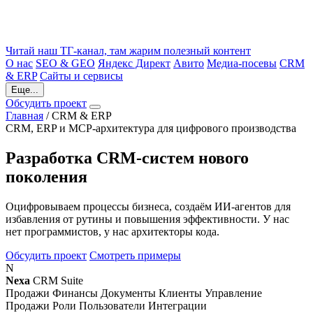
Читай наш ТГ-канал, там жарим полезный контент
О нас
SEO & GEO
Яндекс Директ
Авито
Медиа-посевы
CRM
& ERP
Сайты и сервисы
Еще...
Обсудить проект
Главная
/
CRM & ERP
CRM, ERP и MCP-архитектура для цифрового производства
Разработка
CRM‑систем
нового
поколения
Оцифровываем процессы бизнеса, создаём ИИ-агентов для
избавления от рутины и повышения эффективности. У нас
нет программистов, у нас архитекторы кода.
Обсудить проект
Смотреть примеры
N
Nexa
CRM Suite
Продажи
Финансы
Документы
Клиенты
Управление
Продажи
Роли
Пользователи
Интеграции